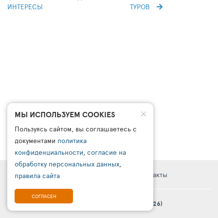
ИНТЕРЕСЫ
ТУРОВ
МЫ ИСПОЛЬЗУЕМ COOKIES
Пользуясь сайтом, вы соглашаетесь с
документами
политика
конфиденциальности
,
согласие на
обработку персональных данных
,
Правовая информация
Поддержка
Контакты
правила сайта
СОГЛАСЕН
© Платформа «ТурСайт Про» в.5.2.0 (2003 - 2026)